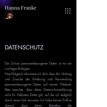
Hanna Franke
DATENSCHUTZ
Der Schutz personenbezogener Daten ist mir ein
wichtiges Anliegen.
Nachfolgend informiere ich dich über Art, Umfang
und Zwecke der Erhebung und Verwendung
personenbezogener Daten auf meiner Website.
Bitte beachte, dass diese Datenschutzerklärung
nicht für Websites Dritter gilt, auf die ich lediglich
durch einen Link verweise. Ich habe keinen Einfluss
darauf, dass deren Betreiber die