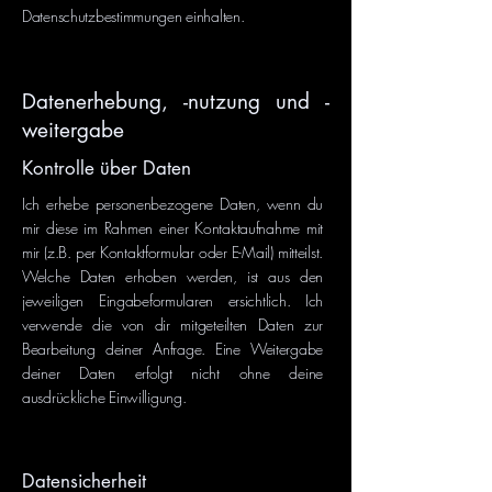
Datenschutzbestimmungen einhalten.
Datenerhebung, -nutzung und -
weitergabe
Kontrolle über Daten
Ich erhebe personenbezogene Daten, wenn du
mir diese im Rahmen einer Kontaktaufnahme mit
mir (z.B. per Kontaktformular oder E-Mail) mitteilst.
Welche Daten erhoben werden, ist aus den
jeweiligen Eingabeformularen ersichtlich. Ich
verwende die von dir mitgeteilten Daten zur
Bearbeitung deiner Anfrage. Eine Weitergabe
deiner Daten erfolgt nicht ohne deine
ausdrückliche Einwilligung.
Datensicherheit