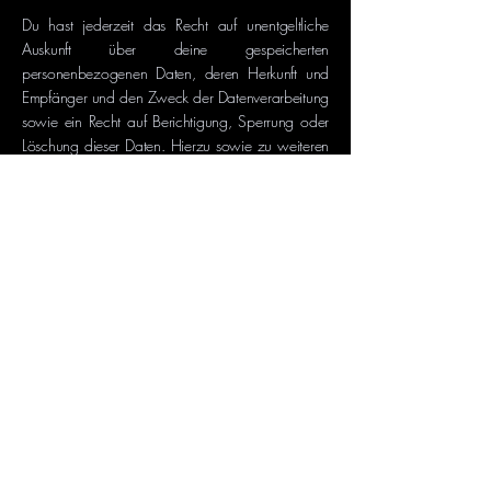
Du hast jederzeit das Recht auf unentgeltliche
Auskunft über deine gespeicherten
personenbezogenen Daten, deren Herkunft und
Empfänger und den Zweck der Datenverarbeitung
sowie ein Recht auf Berichtigung, Sperrung oder
Löschung dieser Daten. Hierzu sowie zu weiteren
Fragen zum Thema personenbezogene Daten
kannst du dich jederzeit unter der im Impressum
angegebenen mailadresse an mich wenden.
Ich treffe technische und organisatorische
Maßnahmen, um deine Daten gegen
unerwünschte Zugriffe möglichst umfassend zu
schützen. Sicherheitsverfahren werden regelmäßig
überprüft und dem technologischen Fortschritt
angepasst.
Cookies